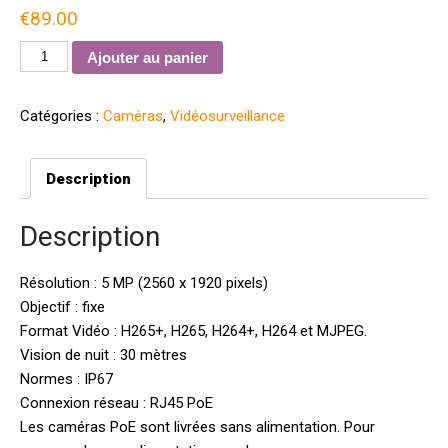
€
89.00
quantité
Ajouter au panier
de
Hikvision
Catégories :
Caméras
,
Vidéosurveillance
DS-
2CD2355FWD-
I
Description
ULTRA
HD
Description
H265+
5MP
Résolution : 5 MP (2560 x 1920 pixels)
PoE
Objectif : fixe
Format Vidéo : H265+, H265, H264+, H264 et MJPEG.
Vision de nuit : 30 mètres
Normes : IP67
Connexion réseau : RJ45 PoE
Les caméras PoE sont livrées sans alimentation. Pour