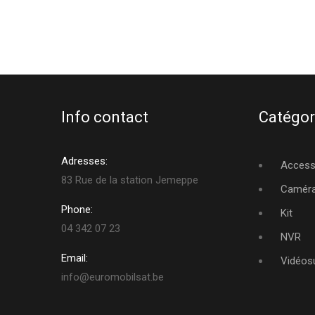
Info contact
Catégor
Adresses:
Access
83 Rue de la station Jemeppe
Camér
Phone:
Kit
04 342 07 23
NVR
Email:
Vidéosu
info@euromobilsat.be