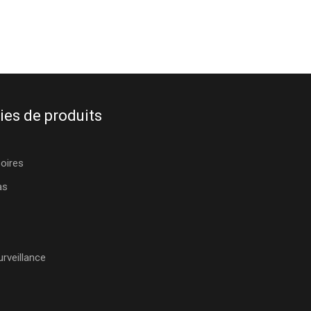
ies de produits
oires
as
rveillance