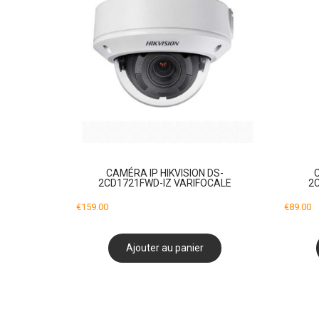
CAMÉRA IP HIKVISION DS-
2CD1721FWD-IZ VARIFOCALE
2C
€
159.00
€
89.00
Ajouter au panier