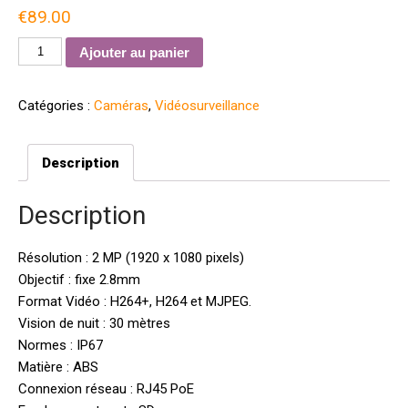
€
89.00
quantité
Ajouter au panier
de
Caméra
Catégories :
Caméras
,
Vidéosurveillance
IP
Hikvision
DS-
Description
2CD1021-
I
Description
Full
HD
Résolution : 2 MP (1920 x 1080 pixels)
2MP
Objectif : fixe 2.8mm
PoE
Format Vidéo : H264+, H264 et MJPEG.
Vision de nuit : 30 mètres
Normes : IP67
Matière : ABS
Connexion réseau : RJ45 PoE